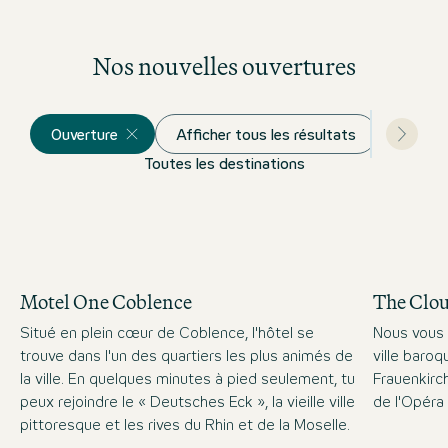
Nos nouvelles ouvertures
Ouverture
Afficher tous les résultats
Toutes les destinations
Motel One Coblence
The Clo
Situé en plein cœur de Coblence, l'hôtel se
Nous vous 
trouve dans l'un des quartiers les plus animés de
ville baro
la ville. En quelques minutes à pied seulement, tu
Frauenkirc
peux rejoindre le « Deutsches Eck », la vieille ville
de l'Opéra
pittoresque et les rives du Rhin et de la Moselle.