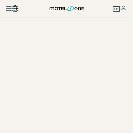
RESERVAR
One Snack Austria
DESCARGAR (65 KB)
One Snack Alemania
DESCARGAR (1 MB)