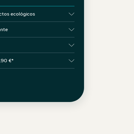
ctos ecológicos
ente
,90 €*