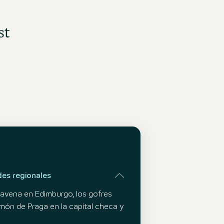
st
des regionales
avena en Edimburgo, los gofres
món de Praga en la capital checa y