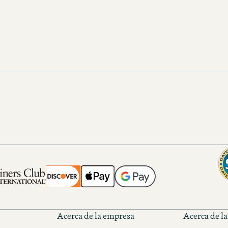
beone@motel-one.com
beone@the-cloud-o
Acerca de la empresa
Acerca de l