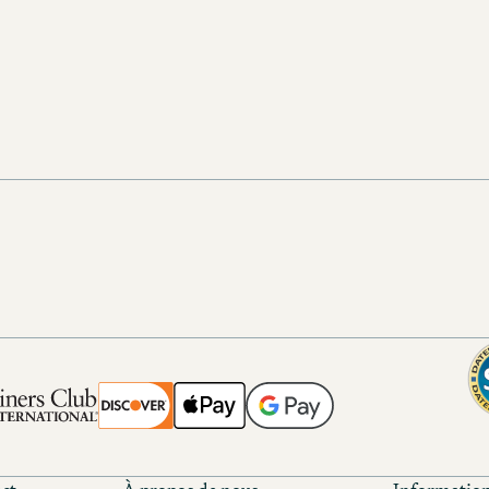
beone@motel-one.com
beone@the-cloud-one.co