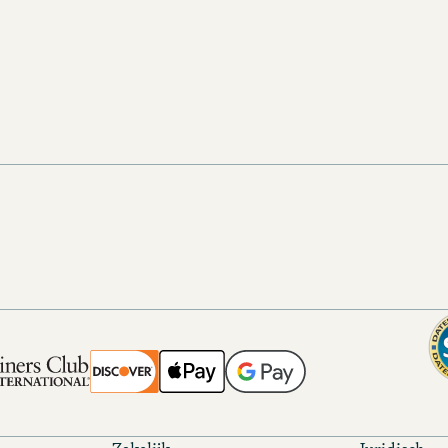
beone@motel-one.com
beone@the-cloud-one.co