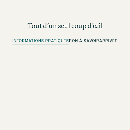
Tout d’un seul coup d’œil
INFORMATIONS PRATIQUES
BON À SAVOIR
ARRIVÉE
Enregistrement rapide
Pour les membres beOne : enregistrez-vous à l’avance
et gagnez du temps
Wi-Fi gratuit
Dans tout l’établissement