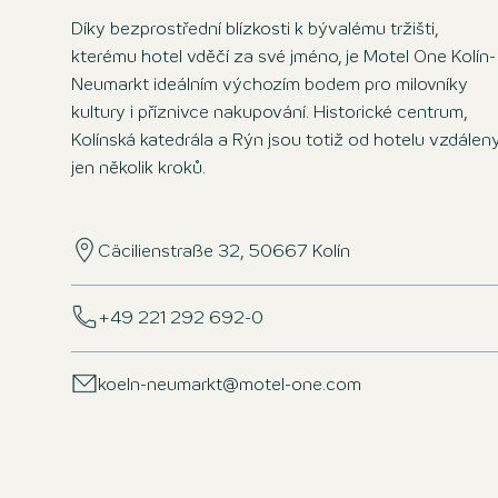
Díky bezprostřední blízkosti k bývalému tržišti,
kterému hotel vděčí za své jméno, je Motel One Kolín-
Neumarkt ideálním výchozím bodem pro milovníky
kultury i příznivce nakupování. Historické centrum,
Kolínská katedrála a Rýn jsou totiž od hotelu vzdálen
jen několik kroků.
Cäcilienstraße 32, 50667 Kolín
+49 221 292 692-0
koeln-neumarkt@motel-one.com