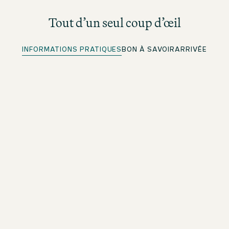
Tout d’un seul coup d’œil
INFORMATIONS PRATIQUES
BON À SAVOIR
ARRIVÉE
Enregistrement rapide
Pour les membres beOne : enregistrez-vous à l’avance
et gagnez du temps
Wi-Fi gratuit
Dans tout l’établissement
Animaux de compagnie acceptés
Veuillez contacter directement l’hôtel