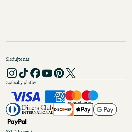
VÁŠ DRUHÝ DOMOV V LIP
Sledujte nás
Způsoby platby
SSL šifrování