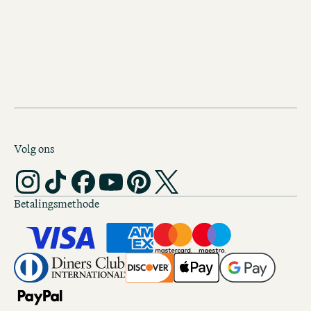
een korte trip?
Ontdek nog meer roadtrips do
wereld
Volg ons
Betalingsmethode