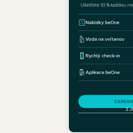
Ušetřete 10 % každou n
Nabídky beOne
Voda na uvítanou
Rychlý check-in
Aplikace beOne
ZAREGI
ZJ