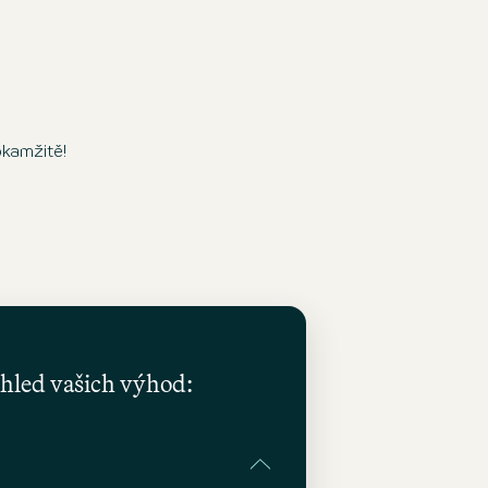
a
c
b
okamžitě!
hled vašich výhod: