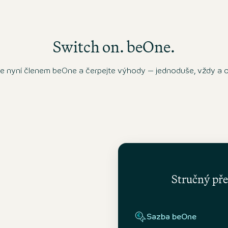
Switch on. beOne.
e nyní členem beOne a čerpejte výhody – jednoduše, vždy a 
Stručný pře
Sazba beOne