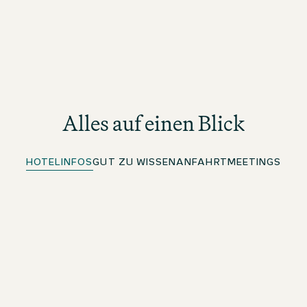
Alles auf einen Blick
HOTELINFOS
GUT ZU WISSEN
ANFAHRT
MEETINGS
Kostenloses WLAN
Im ganzen Hotel