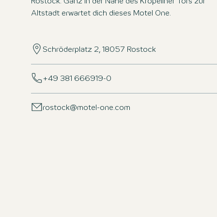
Rostock. Ganz in der Nähe des Kröpeliner Tors zur
Altstadt erwartet dich dieses Motel One.
Schröderplatz 2, 18057 Rostock
+49 381 666919-0
rostock@motel-one.com