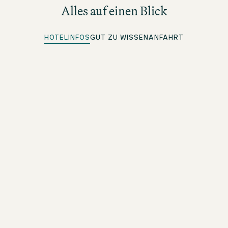
Alles auf einen Blick
HOTELINFOS
GUT ZU WISSEN
ANFAHRT
Quick Check-in
Für beOne Member: Bequem vorab einchecken und Zeit
sparen
Kostenloses WLAN
Im ganzen Hotel
An- und Abreise
Check-in 15 Uhr / Check-out 12 Uhr