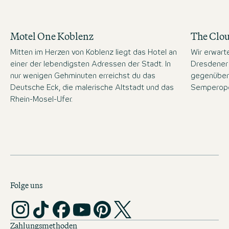
Motel One Koblenz
The Clo
Mitten im Herzen von Koblenz liegt das Hotel an
Wir erwart
einer der lebendigsten Adressen der Stadt. In
Dresdener 
nur wenigen Gehminuten erreichst du das
gegenüber
Deutsche Eck, die malerische Altstadt und das
Semperope
Rhein-Mosel-Ufer.
Folge uns
Zahlungsmethoden