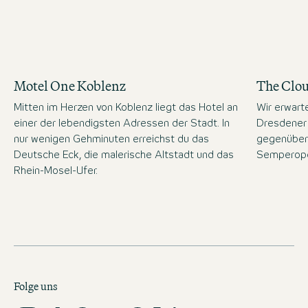
Motel One Koblenz
The Clo
Mitten im Herzen von Koblenz liegt das Hotel an
Wir erwart
einer der lebendigsten Adressen der Stadt. In
Dresdener 
nur wenigen Gehminuten erreichst du das
gegenüber
Deutsche Eck, die malerische Altstadt und das
Semperope
Rhein-Mosel-Ufer.
Folge uns