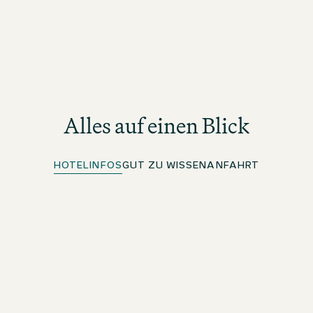
Alles auf einen Blick
HOTELINFOS
GUT ZU WISSEN
ANFAHRT
Mobile Key
Für beOne Member: Deine digitale Zimmerkarte