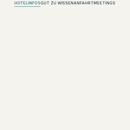
HOTELINFOS
GUT ZU WISSEN
ANFAHRT
MEETINGS
Panorama Bar
Bei einem Drink die Aussicht genießen
Gesundes Frühstücksbuffet
Mit vielen Bioprodukten und Fair-Trade-Kaffee
Rezeption
24/7 für dich da
Kostenloses WLAN
Im ganzen Hotel
Drinks & Snacks