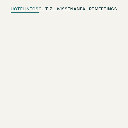
HOTELINFOS
GUT ZU WISSEN
ANFAHRT
MEETINGS
Kostenloses WLAN
Im ganzen Hotel
Antiallergische Kissen & Bettdecken
Traumhafter Schlafkomfort in Qualitätsbettwaren
Haustiere willkommen
Kontaktiere für deinen Aufenthalt bitte direkt das