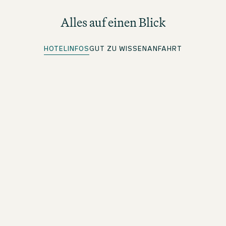
Alles auf einen Blick
HOTELINFOS
GUT ZU WISSEN
ANFAHRT
Top Lage
An besonderen Orten übernachten
Quick Check-in
Für beOne Member: Bequem vorab einchecken und Zeit
sparen
Kostenloses WLAN
Im ganzen Hotel