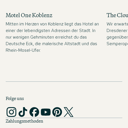
Motel One Koblenz
The Clo
Mitten im Herzen von Koblenz liegt das Hotel an
Wir erwart
einer der lebendigsten Adressen der Stadt. In
Dresdener 
nur wenigen Gehminuten erreichst du das
gegenüber
Deutsche Eck, die malerische Altstadt und das
Semperope
Rhein-Mosel-Ufer.
Folge uns
Zahlungsmethoden