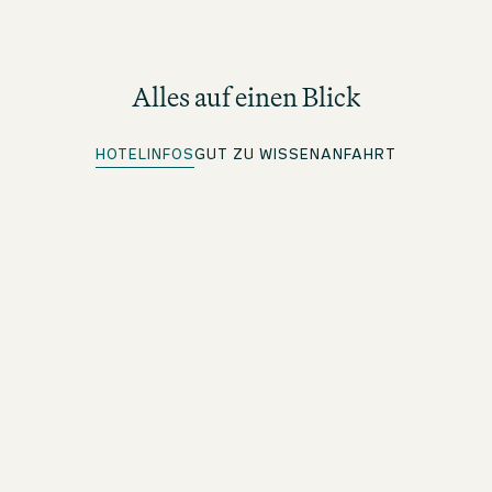
Alles auf einen Blick
HOTELINFOS
GUT ZU WISSEN
ANFAHRT
Quick Check-in
Für beOne Member: Bequem vorab einchecken und Zeit
sparen
Kostenloses WLAN
Im ganzen Hotel