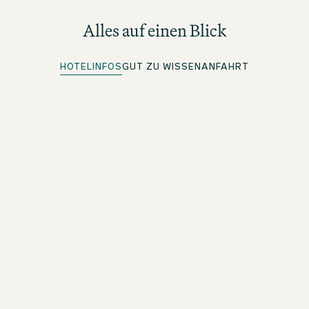
Alles auf einen Blick
HOTELINFOS
GUT ZU WISSEN
ANFAHRT
Quick Check-in
Für beOne Member: Bequem vorab einchecken und Zeit
sparen
Kostenloses WLAN
Im ganzen Hotel
Top Lage
An besonderen Orten übernachten