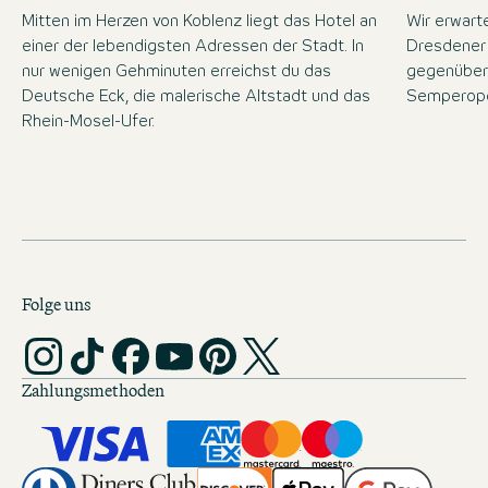
Mitten im Herzen von Koblenz liegt das Hotel an
Wir erwart
einer der lebendigsten Adressen der Stadt. In
Dresdener 
nur wenigen Gehminuten erreichst du das
gegenüber
Deutsche Eck, die malerische Altstadt und das
Semperope
Rhein-Mosel-Ufer.
Folge uns
Zahlungsmethoden