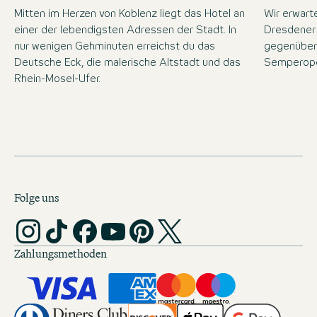
Mitten im Herzen von Koblenz liegt das Hotel an
Wir erwart
einer der lebendigsten Adressen der Stadt. In
Dresdener 
nur wenigen Gehminuten erreichst du das
gegenüber
Deutsche Eck, die malerische Altstadt und das
Semperope
Rhein-Mosel-Ufer.
Folge uns
Zahlungsmethoden