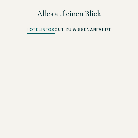
Alles auf einen Blick
HOTELINFOS
GUT ZU WISSEN
ANFAHRT
Quick Check-in
Für beOne Member: Bequem vorab einchecken und Zeit
sparen
Kostenloses WLAN
Im ganzen Hotel
Top Lage
An besonderen Orten übernachten