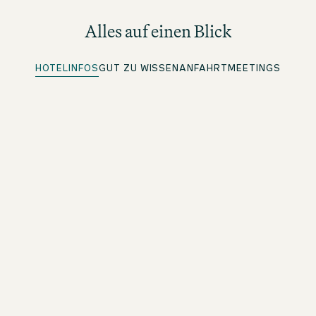
Alles auf einen Blick
HOTELINFOS
GUT ZU WISSEN
ANFAHRT
MEETINGS
Quick Check-in
Für beOne Member: Bequem vorab einchecken und Zeit
sparen
Kostenloses WLAN
Im ganzen Hotel
Parkplätze vorhanden
Weitere Infos unter Anfahrt