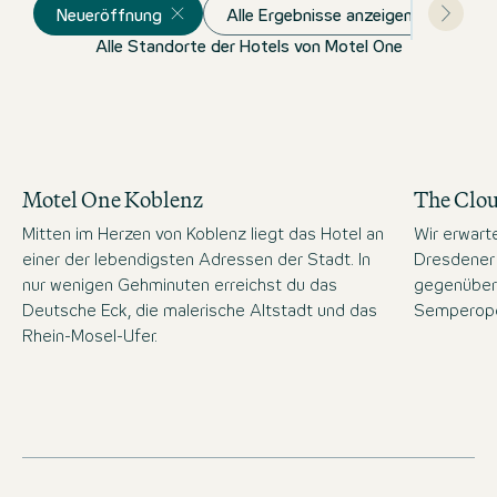
Neueröffnung
Alle Ergebnisse anzeigen
Alle Standorte der Hotels von Motel One
Motel One Koblenz
The Clo
Mitten im Herzen von Koblenz liegt das Hotel an
Wir erwart
einer der lebendigsten Adressen der Stadt. In
Dresdener 
nur wenigen Gehminuten erreichst du das
gegenüber
Deutsche Eck, die malerische Altstadt und das
Semperope
Rhein-Mosel-Ufer.