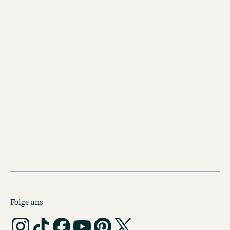
Welches Design prägt das Motel One Berlin-
Alexanderplatz?
Gibt es im Motel One Berlin-Alexanderplatz Frühstück
und Bar?
Für welche Reisen eignet sich das Motel One Berlin-
Alexanderplatz besonders gut?
Ist das Hotel für Alleinreisende geeignet?
Wie weit ist das Hotel von Hauptbahnhof und Flughafen
entfernt?
Folge uns